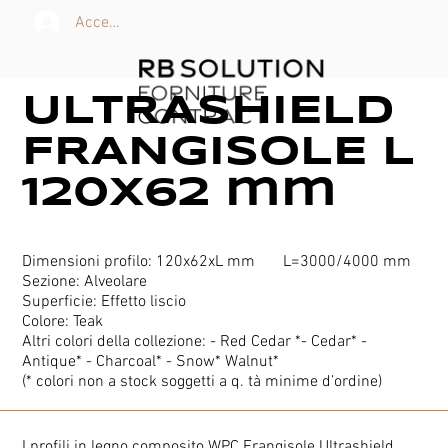
Accedi
ULTRASHIELD
FRANGISOLE L
120x62 mm
Dimensioni profilo: 120x62xL mm L=3000/4000 mm
Sezione: Alveolare
Superficie: Effetto liscio
Colore: Teak
Altri colori della collezione: - Red Cedar *- Cedar* -
Antique* - Charcoal* - Snow* Walnut*
(* colori non a stock soggetti a q. tà minime d’ordine)
I profili in legno composito WPC Frangisole Ultrashield