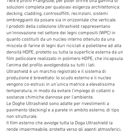
Twix e profili Frangisole, per poter offrire una gamma di
soluzioni completa per qualsiasi esigenza architettonica:
decking, cladding, controsoffitti, recinzioni, sistemi
ombreggianti da posare sia in orizzontale che verticale.
I prodotti della collezione Ultrashield rappresentano
un’innovazione nel settore dei legni compositi (WPC) in
quanto costituiti da un nucleo interno ottenuto da una
miscela di farine di legni duri riciclati e polietilene ad alta
densità HDPE, protetto su tutta la superficie esterna da un
film pellicolare realizzato in polimero HDPE, che incapsula
l’anima del profilo avvolgendola su tutti i lati.
Ultrashield è un marchio registrato e il sistema di
produzione è brevettato: lo scudo esterno e il nucleo
vengono co-estrusi in un'unica matrice a elevatissima
temperatura, in modo da evitare l'impiego di collanti o
sostanze chimiche dannose per l'ambiente.
Le Doghe Ultrashield sono adatte per rivestimenti a
pavimento (decking) e a parete in ambito esterno, di tipo
non strutturale.
Il film esterno che avvolge tutta la Doga Ultrashield la
rende impermeabile, protetta verso gli agenti atmosferici,