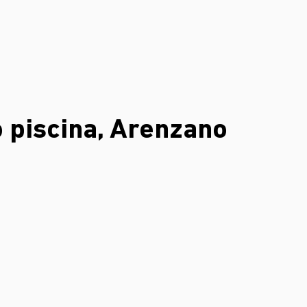
About
Philosophy
Outdoor
Indoor
Proj
 piscina, Arenzano